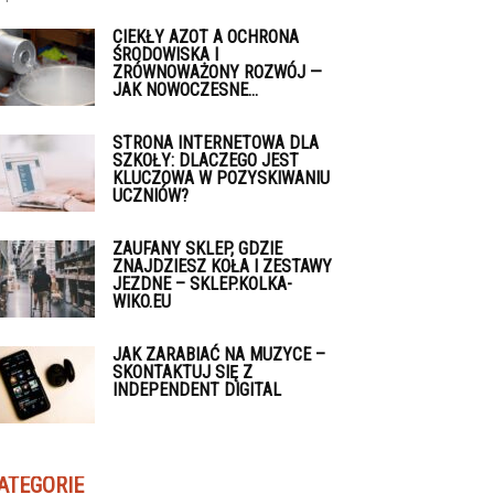
CIEKŁY AZOT A OCHRONA
ŚRODOWISKA I
ZRÓWNOWAŻONY ROZWÓJ —
JAK NOWOCZESNE...
STRONA INTERNETOWA DLA
SZKOŁY: DLACZEGO JEST
KLUCZOWA W POZYSKIWANIU
UCZNIÓW?
ZAUFANY SKLEP, GDZIE
ZNAJDZIESZ KOŁA I ZESTAWY
JEZDNE – SKLEP.KOLKA-
WIKO.EU
JAK ZARABIAĆ NA MUZYCE –
SKONTAKTUJ SIĘ Z
INDEPENDENT DIGITAL
ATEGORIE