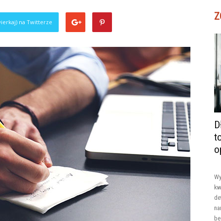
Z
ierkaj) na Twitterze
D
t
o
Wy
kw
de
na
be