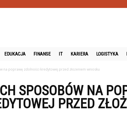
.pl
EDUKACJA
FINANSE
IT
KARIERA
LOGISTYKA
 na poprawę zdolności kredytowej przed złożeniem wniosku
CH SPOSOBÓW NA PO
EDYTOWEJ PRZED ZŁO