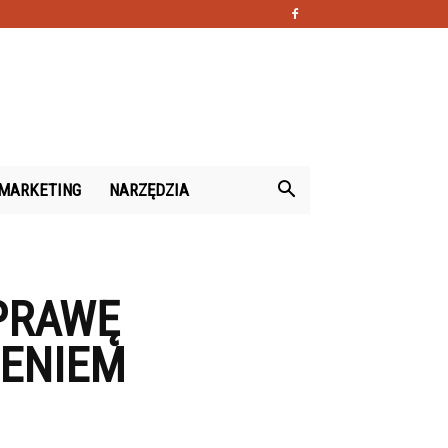
MARKETING
NARZĘDZIA
PRAWĘ
ŻENIEM