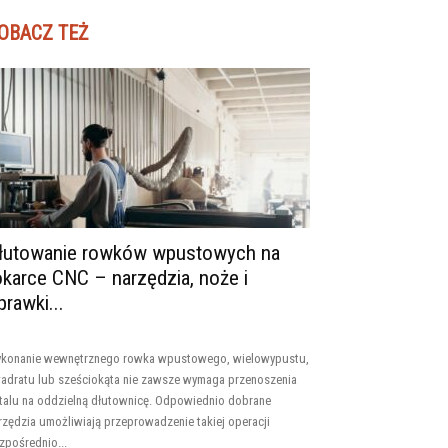
OBACZ TEŻ
łutowanie rowków wpustowych na
okarce CNC – narzędzia, noże i
prawki...
konanie wewnętrznego rowka wpustowego, wielowypustu,
adratu lub sześciokąta nie zawsze wymaga przenoszenia
talu na oddzielną dłutownicę. Odpowiednio dobrane
rzędzia umożliwiają przeprowadzenie takiej operacji
zpośrednio...