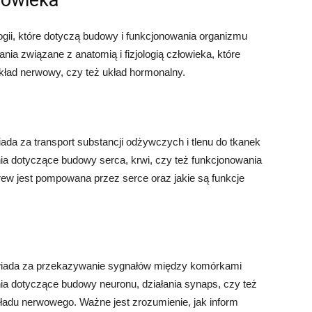
złowieka
ologii, które dotyczą budowy i funkcjonowania organizmu
nia związane z anatomią i fizjologią człowieka, które
układ nerwowy, czy też układ hormonalny.
ada za transport substancji odżywczych i tlenu do tkanek
ia dotyczące budowy serca, krwi, czy też funkcjonowania
krew jest pompowana przez serce oraz jakie są funkcje
owiada za przekazywanie sygnałów między komórkami
ia dotyczące budowy neuronu, działania synaps, czy też
adu nerwowego. Ważne jest zrozumienie, jak inform