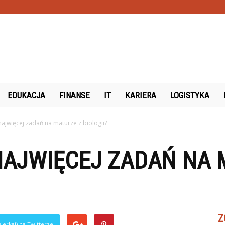
.pl
EDUKACJA
FINANSE
IT
KARIERA
LOGISTYKA
najwięcej zadań na maturze z biologii?
NAJWIĘCEJ ZADAŃ NA 
Z
ierkaj) na Twitterze