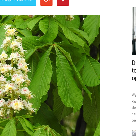
D
t
o
Wy
kw
de
na
be