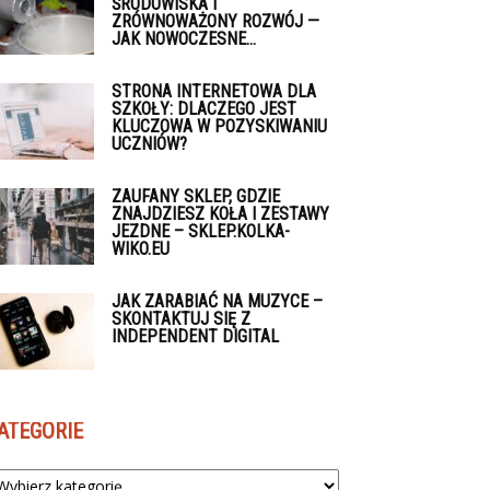
ŚRODOWISKA I
ZRÓWNOWAŻONY ROZWÓJ —
JAK NOWOCZESNE...
STRONA INTERNETOWA DLA
SZKOŁY: DLACZEGO JEST
KLUCZOWA W POZYSKIWANIU
UCZNIÓW?
ZAUFANY SKLEP, GDZIE
ZNAJDZIESZ KOŁA I ZESTAWY
JEZDNE – SKLEP.KOLKA-
WIKO.EU
JAK ZARABIAĆ NA MUZYCE –
SKONTAKTUJ SIĘ Z
INDEPENDENT DIGITAL
ATEGORIE
tegorie