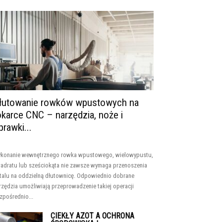
łutowanie rowków wpustowych na
okarce CNC – narzędzia, noże i
prawki...
konanie wewnętrznego rowka wpustowego, wielowypustu,
adratu lub sześciokąta nie zawsze wymaga przenoszenia
talu na oddzielną dłutownicę. Odpowiednio dobrane
rzędzia umożliwiają przeprowadzenie takiej operacji
zpośrednio...
CIEKŁY AZOT A OCHRONA