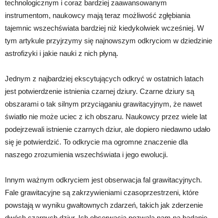
technologicznym i coraz bardziej zaawansowanym
instrumentom, naukowcy mają teraz możliwość zgłębiania
tajemnic wszechświata bardziej niż kiedykolwiek wcześniej. W
tym artykule przyjrzymy się najnowszym odkryciom w dziedzinie
astrofizyki i jakie nauki z nich płyną.
Jednym z najbardziej ekscytujących odkryć w ostatnich latach
jest potwierdzenie istnienia czarnej dziury. Czarne dziury są
obszarami o tak silnym przyciąganiu grawitacyjnym, że nawet
światło nie może uciec z ich obszaru. Naukowcy przez wiele lat
podejrzewali istnienie czarnych dziur, ale dopiero niedawno udało
się je potwierdzić. To odkrycie ma ogromne znaczenie dla
naszego zrozumienia wszechświata i jego ewolucji.
Innym ważnym odkryciem jest obserwacja fal grawitacyjnych.
Fale grawitacyjne są zakrzywieniami czasoprzestrzeni, które
powstają w wyniku gwałtownych zdarzeń, takich jak zderzenie
dwóch czarnych dziur. Ich obserwacja pozwala nam na badanie