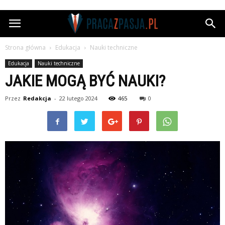
Pracazpasja.pl
Strona główna
Edukacja
Nauki techniczne
Edukacja
Nauki techniczne
JAKIE MOGĄ BYĆ NAUKI?
Przez
Redakcja
-
22 lutego 2024
465
0