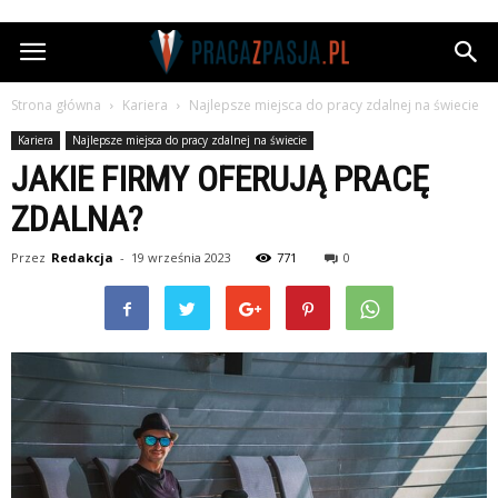
Pracazpasja.pl
Strona główna
Kariera
Najlepsze miejsca do pracy zdalnej na świecie
Kariera
Najlepsze miejsca do pracy zdalnej na świecie
JAKIE FIRMY OFERUJĄ PRACĘ
ZDALNA?
Przez
Redakcja
-
19 września 2023
771
0