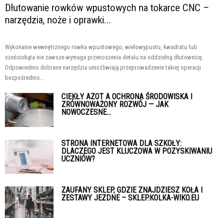
Dłutowanie rowków wpustowych na tokarce CNC –
narzędzia, noże i oprawki...
Wykonanie wewnętrznego rowka wpustowego, wielowypustu, kwadratu lub
sześciokąta nie zawsze wymaga przenoszenia detalu na oddzielną dłutownicę.
Odpowiednio dobrane narzędzia umożliwiają przeprowadzenie takiej operacji
bezpośrednio...
CIEKŁY AZOT A OCHRONA ŚRODOWISKA I
ZRÓWNOWAŻONY ROZWÓJ — JAK
NOWOCZESNE...
STRONA INTERNETOWA DLA SZKOŁY:
DLACZEGO JEST KLUCZOWA W POZYSKIWANIU
UCZNIÓW?
ZAUFANY SKLEP, GDZIE ZNAJDZIESZ KOŁA I
ZESTAWY JEZDNE – SKLEP.KOLKA-WIKO.EU