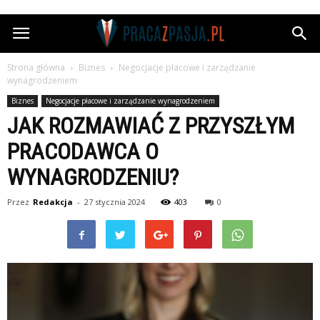
Pracazpasja.pl
Strona główna
Biznes
Negocjacje płacowe i zarządzanie
wynagrodzeniem
Biznes
Negocjacje płacowe i zarządzanie wynagrodzeniem
JAK ROZMAWIAĆ Z PRZYSZŁYM
PRACODAWCA O
WYNAGRODZENIU?
Przez
Redakcja
-
27 stycznia 2024
403
0