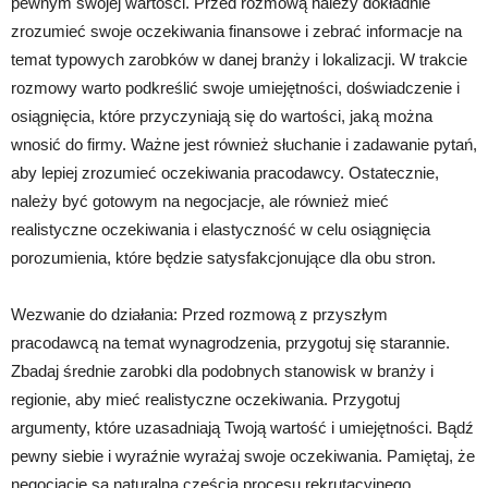
pewnym swojej wartości. Przed rozmową należy dokładnie
zrozumieć swoje oczekiwania finansowe i zebrać informacje na
temat typowych zarobków w danej branży i lokalizacji. W trakcie
rozmowy warto podkreślić swoje umiejętności, doświadczenie i
osiągnięcia, które przyczyniają się do wartości, jaką można
wnosić do firmy. Ważne jest również słuchanie i zadawanie pytań,
aby lepiej zrozumieć oczekiwania pracodawcy. Ostatecznie,
należy być gotowym na negocjacje, ale również mieć
realistyczne oczekiwania i elastyczność w celu osiągnięcia
porozumienia, które będzie satysfakcjonujące dla obu stron.
Wezwanie do działania: Przed rozmową z przyszłym
pracodawcą na temat wynagrodzenia, przygotuj się starannie.
Zbadaj średnie zarobki dla podobnych stanowisk w branży i
regionie, aby mieć realistyczne oczekiwania. Przygotuj
argumenty, które uzasadniają Twoją wartość i umiejętności. Bądź
pewny siebie i wyraźnie wyrażaj swoje oczekiwania. Pamiętaj, że
negocjacje są naturalną częścią procesu rekrutacyjnego.