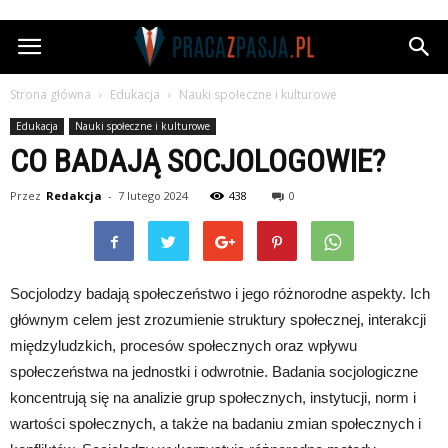
Pracazpasja.pl
Strona główna
Edukacja
Nauki społeczne i kulturowe
Edukacja
Nauki społeczne i kulturowe
CO BADAJĄ SOCJOLOGOWIE?
Przez
Redakcja
-
7 lutego 2024
438
0
Socjolodzy badają społeczeństwo i jego różnorodne aspekty. Ich
głównym celem jest zrozumienie struktury społecznej, interakcji
międzyludzkich, procesów społecznych oraz wpływu
społeczeństwa na jednostki i odwrotnie. Badania socjologiczne
koncentrują się na analizie grup społecznych, instytucji, norm i
wartości społecznych, a także na badaniu zmian społecznych i