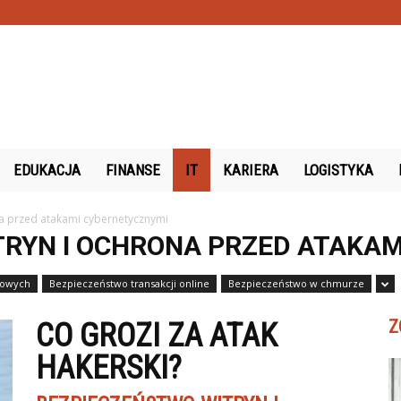
.pl
EDUKACJA
FINANSE
IT
KARIERA
LOGISTYKA
na przed atakami cybernetycznymi
TRYN I OCHRONA PRZED ATAKA
rowych
Bezpieczeństwo transakcji online
Bezpieczeństwo w chmurze
Z
CO GROZI ZA ATAK
HAKERSKI?