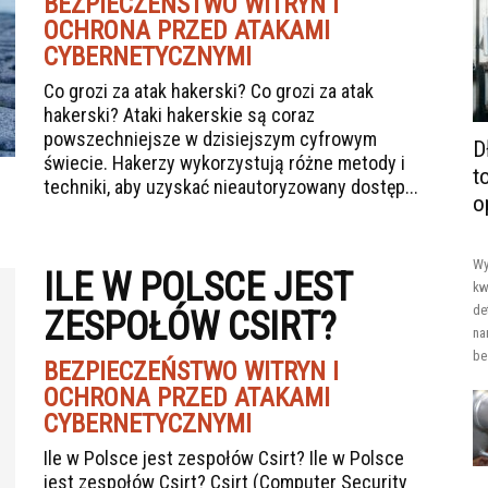
BEZPIECZEŃSTWO WITRYN I
OCHRONA PRZED ATAKAMI
CYBERNETYCZNYMI
Co grozi za atak hakerski? Co grozi za atak
hakerski? Ataki hakerskie są coraz
powszechniejsze w dzisiejszym cyfrowym
D
świecie. Hakerzy wykorzystują różne metody i
t
techniki, aby uzyskać nieautoryzowany dostęp...
o
Wy
ILE W POLSCE JEST
kw
de
ZESPOŁÓW CSIRT?
na
be
BEZPIECZEŃSTWO WITRYN I
OCHRONA PRZED ATAKAMI
CYBERNETYCZNYMI
Ile w Polsce jest zespołów Csirt? Ile w Polsce
jest zespołów Csirt? Csirt (Computer Security