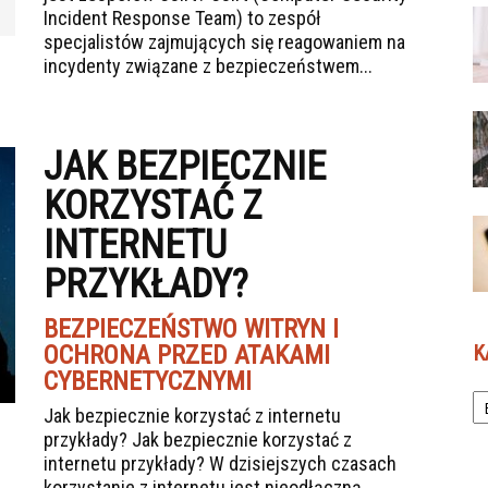
Incident Response Team) to zespół
specjalistów zajmujących się reagowaniem na
incydenty związane z bezpieczeństwem...
JAK BEZPIECZNIE
KORZYSTAĆ Z
INTERNETU
PRZYKŁADY?
BEZPIECZEŃSTWO WITRYN I
OCHRONA PRZED ATAKAMI
K
CYBERNETYCZNYMI
Ka
Jak bezpiecznie korzystać z internetu
przykłady? Jak bezpiecznie korzystać z
internetu przykłady? W dzisiejszych czasach
korzystanie z internetu jest nieodłączną