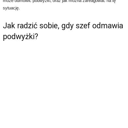
może odmówić podwyżki, oraz jak można zareagować na tę
sytuację.
Jak radzić sobie, gdy szef odmawia
podwyżki?