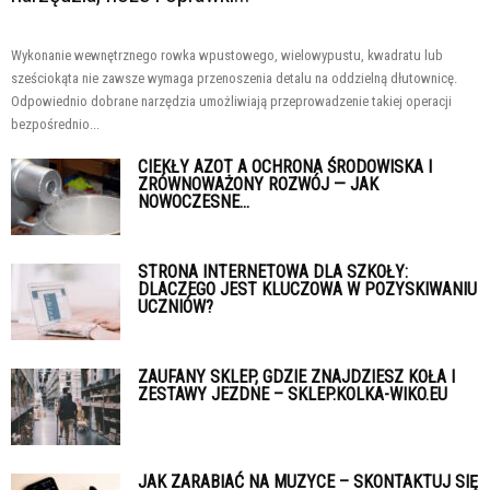
Wykonanie wewnętrznego rowka wpustowego, wielowypustu, kwadratu lub
sześciokąta nie zawsze wymaga przenoszenia detalu na oddzielną dłutownicę.
Odpowiednio dobrane narzędzia umożliwiają przeprowadzenie takiej operacji
bezpośrednio...
CIEKŁY AZOT A OCHRONA ŚRODOWISKA I
ZRÓWNOWAŻONY ROZWÓJ — JAK
NOWOCZESNE...
STRONA INTERNETOWA DLA SZKOŁY:
DLACZEGO JEST KLUCZOWA W POZYSKIWANIU
UCZNIÓW?
ZAUFANY SKLEP, GDZIE ZNAJDZIESZ KOŁA I
ZESTAWY JEZDNE – SKLEP.KOLKA-WIKO.EU
JAK ZARABIAĆ NA MUZYCE – SKONTAKTUJ SIĘ